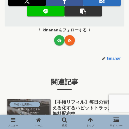
kinananをフォローする
kinanan
関連記事
【手帳リフィル】毎日の習慣を見
手帳・文房具の活用術
える化するハビットトラッカー｜
無料配布中
毎日の習慣を見える化できる「ハビット
トラッカー」のPDFテンプレートを無料
メニュー
ホーム
検索
トップ
サイドバー