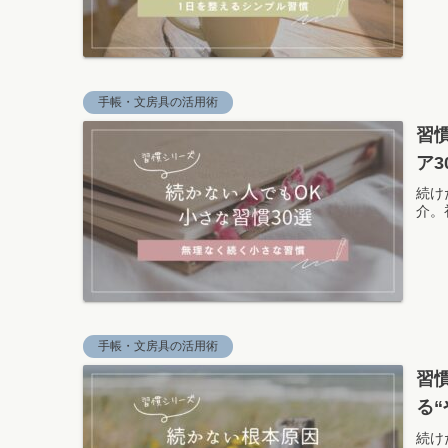
手帳・文房具の活用術
習
ア3
続け
介。
手帳・文房具の活用術
習
る
続け