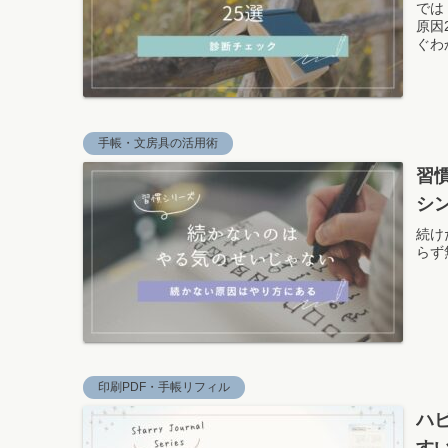
では
原因
ぐわ
手帳・文房具の活用術
習
シ
続け
らず
印刷PDF・手帳リフィル
ハ
す