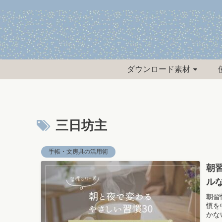
ダウンロード素材
三日坊主
手帳・文房具の活用術
朝
ル
朝習
慣を
かな