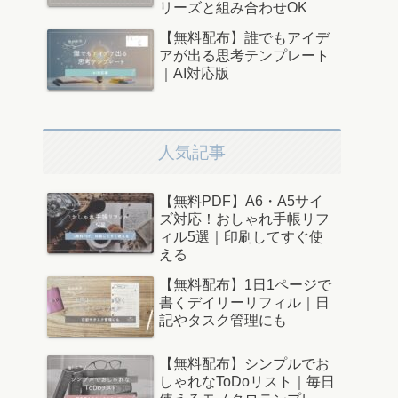
リーズと組み合わせOK
【無料配布】誰でもアイデ
アが出る思考テンプレート
｜AI対応版
人気記事
【無料PDF】A6・A5サイ
ズ対応！おしゃれ手帳リフ
ィル5選｜印刷してすぐ使
える
【無料配布】1日1ページで
書くデイリーリフィル｜日
記やタスク管理にも
【無料配布】シンプルでお
しゃれなToDoリスト｜毎日